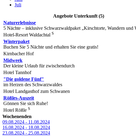
Juli
Angebote Unterkunft (5)
Naturerlebnisse
5 Nächte – inklusive Schwarzwaldpaket „Kirschtorte, Wandern und 
S
Hotel-Resort Waldachtal
Winterpaket
Buchen Sie 5 Nächte und erhalten Sie eine gratis!
Kirnbacher Hof
Midweek
Der kleine Urlaub für zwischendurch
Hotel Tannhof
"Die goldene Fünf"
im Herzen des Schwarzwaldes
Hotel Landgasthof zum Schwanen
Rößles-Auszeit
Gönnen Sie sich Ruhe!
S
Hotel Rößle
Wochenenden
09.08.2024 - 11.08.2024
16.08.2024 - 18.08.2024
23.08.2024 - 25.08.2024