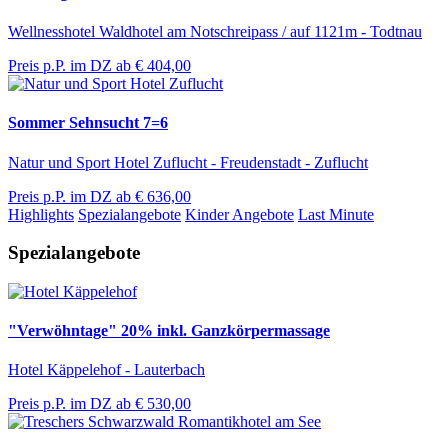
Wellnesshotel Waldhotel am Notschreipass / auf 1121m - Todtnau
Preis p.P. im DZ ab
€ 404,00
Sommer Sehnsucht 7=6
Natur und Sport Hotel Zuflucht - Freudenstadt - Zuflucht
Preis p.P. im DZ ab
€ 636,00
Highlights
Spezialangebote
Kinder Angebote
Last Minute
Spezialangebote
"Verwöhntage" 20% inkl. Ganzkörpermassage
Hotel Käppelehof - Lauterbach
Preis p.P. im DZ ab
€ 530,00