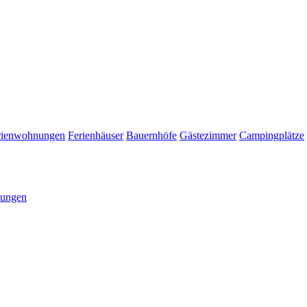
rienwohnungen
Ferienhäuser
Bauernhöfe
Gästezimmer
Campingplätze
tungen