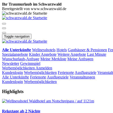
Ihr Traumurlaub im Schwarzwald
Bereitgestellt von www.schwarzwald.de
Toggle navigation
Alle Unterkünfte
Wellnesshotels
Hotels
Gasthäuser & Pensionen
Fe
Spezialangebote
Kinder Angebote
Weitere Angebote
Last Minute
Wunschurlaub-Anfrage
Meine Merkliste
Meine Anfragen
Newsletter
Gewinnspiel
Werbemöglichkeiten
Anmelden
Kundenlogin
Werbemöglichkeiten
Ferienorte
Ausflugsziele
Veranstal
Alle Unterkünfte
Ferienorte
Ausflugsziele
Veranstaltungen
Kundenlogin
Werbemöglichkeiten
Highlights
Relaxtage ab 2 Nächte