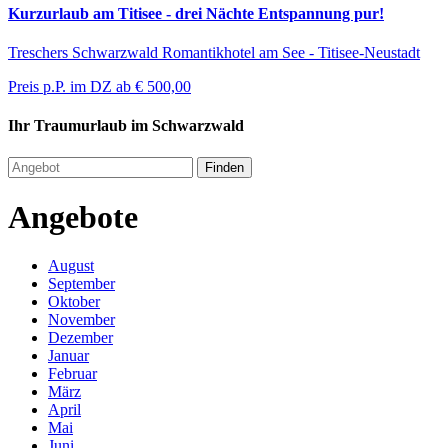
Kurzurlaub am Titisee - drei Nächte Entspannung pur!
Treschers Schwarzwald Romantikhotel am See - Titisee-Neustadt
Preis p.P. im DZ ab
€ 500,00
Ihr Traumurlaub im Schwarzwald
Finden
Angebote
August
September
Oktober
November
Dezember
Januar
Februar
März
April
Mai
Juni