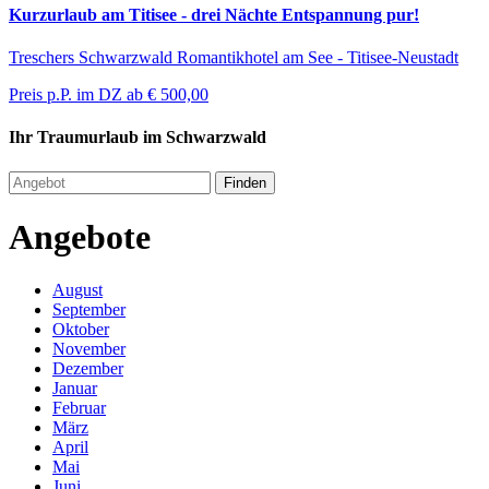
Kurzurlaub am Titisee - drei Nächte Entspannung pur!
Treschers Schwarzwald Romantikhotel am See - Titisee-Neustadt
Preis p.P. im DZ ab
€ 500,00
Ihr Traumurlaub im Schwarzwald
Finden
Angebote
August
September
Oktober
November
Dezember
Januar
Februar
März
April
Mai
Juni