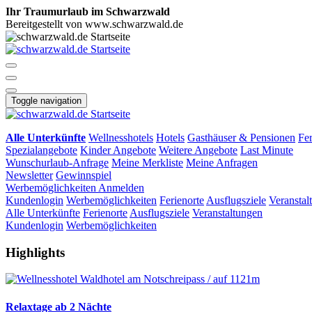
Ihr Traumurlaub im Schwarzwald
Bereitgestellt von www.schwarzwald.de
Toggle navigation
Alle Unterkünfte
Wellnesshotels
Hotels
Gasthäuser & Pensionen
Fe
Spezialangebote
Kinder Angebote
Weitere Angebote
Last Minute
Wunschurlaub-Anfrage
Meine Merkliste
Meine Anfragen
Newsletter
Gewinnspiel
Werbemöglichkeiten
Anmelden
Kundenlogin
Werbemöglichkeiten
Ferienorte
Ausflugsziele
Veranstal
Alle Unterkünfte
Ferienorte
Ausflugsziele
Veranstaltungen
Kundenlogin
Werbemöglichkeiten
Highlights
Relaxtage ab 2 Nächte