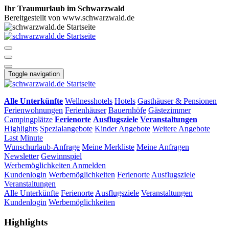
Ihr Traumurlaub im Schwarzwald
Bereitgestellt von www.schwarzwald.de
Toggle navigation
Alle Unterkünfte
Wellnesshotels
Hotels
Gasthäuser & Pensionen
Ferienwohnungen
Ferienhäuser
Bauernhöfe
Gästezimmer
Campingplätze
Ferienorte
Ausflugsziele
Veranstaltungen
Highlights
Spezialangebote
Kinder Angebote
Weitere Angebote
Last Minute
Wunschurlaub-Anfrage
Meine Merkliste
Meine Anfragen
Newsletter
Gewinnspiel
Werbemöglichkeiten
Anmelden
Kundenlogin
Werbemöglichkeiten
Ferienorte
Ausflugsziele
Veranstaltungen
Alle Unterkünfte
Ferienorte
Ausflugsziele
Veranstaltungen
Kundenlogin
Werbemöglichkeiten
Highlights