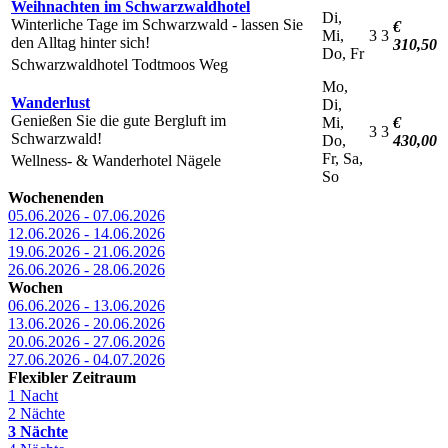
Weihnachten im Schwarzwaldhotel
Di,
Winterliche Tage im Schwarzwald - lassen Sie
€
Mi,
3
3
den Alltag hinter sich!
310,50
Do, Fr
Schwarzwaldhotel Todtmoos Weg
Mo,
Wanderlust
Di,
Genießen Sie die gute Bergluft im
Mi,
€
3
3
Schwarzwald!
Do,
430,00
Fr, Sa,
Wellness- & Wanderhotel Nägele
So
Wochenenden
05.06.2026 - 07.06.2026
12.06.2026 - 14.06.2026
19.06.2026 - 21.06.2026
26.06.2026 - 28.06.2026
Wochen
06.06.2026 - 13.06.2026
13.06.2026 - 20.06.2026
20.06.2026 - 27.06.2026
27.06.2026 - 04.07.2026
Flexibler Zeitraum
1 Nacht
2 Nächte
3 Nächte