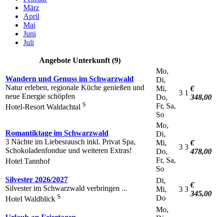
März
April
Mai
Juni
Juli
Angebote Unterkunft (9)
Mo,
Wandern und Genuss im Schwarzwald
Di,
Natur erleben, regionale Küche genießen und
Mi,
€
3
1
neue Energie schöpfen
Do,
348,00
S
Fr, Sa,
Hotel-Resort Waldachtal
So
Mo,
Romantiktage im Schwarzwald
Di,
3 Nächte im Liebesrausch inkl. Privat Spa,
Mi,
€
3
3
Schokoladenfondue und weiteren Extras!
Do,
478,00
Fr, Sa,
Hotel Tannhof
So
Silvester 2026/2027
Di,
€
Silvester im Schwarzwald verbringen ...
Mi,
3
3
345,00
S
Do
Hotel Waldblick
Mo,