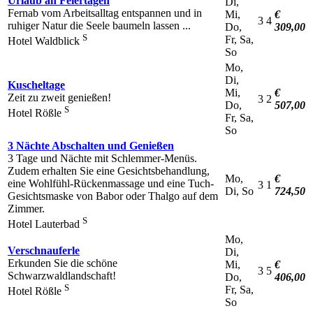
Urlaub an Feiertagen
Di,
Fernab vom Arbeitsalltag entspannen und in
Mi,
€
3
4
ruhiger Natur die Seele baumeln lassen ...
Do,
309,00
S
Fr, Sa,
Hotel Waldblick
So
Mo,
Di,
Kuscheltage
Mi,
€
Zeit zu zweit genießen!
3
2
Do,
507,00
S
Hotel Rößle
Fr, Sa,
So
3 Nächte Abschalten und Genießen
3 Tage und Nächte mit Schlemmer-Menüs.
Zudem erhalten Sie eine Gesichtsbehandlung,
Mo,
€
eine Wohlfühl-Rückenmassage und eine Tuch-
3
1
Di, So
724,50
Gesichtsmaske von Babor oder Thalgo auf dem
Zimmer.
S
Hotel Lauterbad
Mo,
Verschnauferle
Di,
Erkunden Sie die schöne
Mi,
€
3
5
Schwarzwaldlandschaft!
Do,
406,00
S
Fr, Sa,
Hotel Rößle
So