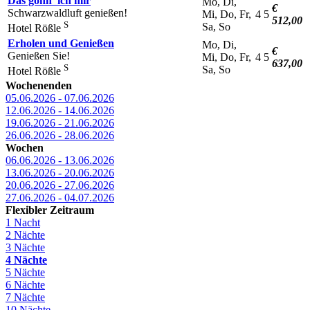
Das gönn' ich mir
Mo, Di,
€
Schwarzwaldluft genießen!
Mi, Do, Fr,
4
5
512,00
S
Sa, So
Hotel Rößle
Erholen und Genießen
Mo, Di,
€
Genießen Sie!
Mi, Do, Fr,
4
5
637,00
S
Sa, So
Hotel Rößle
Wochenenden
05.06.2026 - 07.06.2026
12.06.2026 - 14.06.2026
19.06.2026 - 21.06.2026
26.06.2026 - 28.06.2026
Wochen
06.06.2026 - 13.06.2026
13.06.2026 - 20.06.2026
20.06.2026 - 27.06.2026
27.06.2026 - 04.07.2026
Flexibler Zeitraum
1 Nacht
2 Nächte
3 Nächte
4 Nächte
5 Nächte
6 Nächte
7 Nächte
10 Nächte