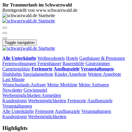
Ihr Traumurlaub im Schwarzwald
Bereitgestellt von www.schwarzwald.de
Toggle navigation
Alle Unterkünfte
Wellnesshotels
Hotels
Gasthäuser & Pensionen
Ferienwohnungen
Ferienhäuser
Bauernhöfe
Gästezimmer
Campingplätze
Ferienorte
Ausflugsziele
Veranstaltungen
Highlights
Spezialangebote
Kinder Angebote
Weitere Angebote
Last Minute
Wunschurlaub-Anfrage
Meine Merkliste
Meine Anfragen
Newsletter
Gewinnspiel
Werbemöglichkeiten
Anmelden
Kundenlogin
Werbemöglichkeiten
Ferienorte
Ausflugsziele
Veranstaltungen
Alle Unterkünfte
Ferienorte
Ausflugsziele
Veranstaltungen
Kundenlogin
Werbemöglichkeiten
Highlights