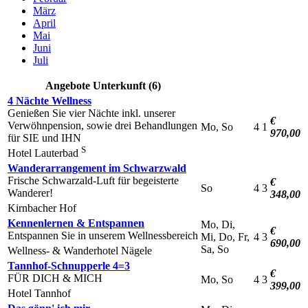
März
April
Mai
Juni
Juli
Angebote Unterkunft (6)
4 Nächte Wellness
Genießen Sie vier Nächte inkl. unserer
€
Verwöhnpension, sowie drei Behandlungen
Mo, So
4
1
970,00
für SIE und IHN
S
Hotel Lauterbad
Wanderarrangement im Schwarzwald
Frische Schwarzald-Luft für begeisterte
€
So
4
3
Wanderer!
348,00
Kirnbacher Hof
Kennenlernen & Entspannen
Mo, Di,
€
Entspannen Sie in unserem Wellnessbereich
Mi, Do, Fr,
4
3
690,00
Sa, So
Wellness- & Wanderhotel Nägele
Tannhof-Schnupperle 4=3
€
FÜR DICH & MICH
Mo, So
4
3
399,00
Hotel Tannhof