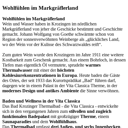
Wohlfühlen im Markgräflerland
Wohlfühlen im Markgräflerland
Wein und Wasser haben in Krozingen im nördlichen
Markgräflerland von jeher die Geschicke bestimmt und Geschichte
gemacht. Johann Wolfgang von Goethe schwärmte schon von
Region der sonnenverwöhnten Weinberge als „glückliches Land,
wo der Wein vor der Kulisse des Schwarzwaldes reift“.
Zum guten Wein wurde den Krozingern im Jahre 1911 eine weitere
Kostbarkeit zum Geschenk gemacht. Aus einem Bohrloch, in dessen
Tiefen man eigentlich Öl vermutete, sprudelte
warmes
Thermalwasser
mit einer der
höchsten
Kohlesäurekonzentrationen in Europa
. Heute baden die Gäste
des Ortes, der seit 1933 das Kurortsprädikat „Bad“ führen darf,
dagegen wie in einem Palast in der Vita Classica Therme, in der
modernes Design und antikes Ambiente
die Sinne verwöhnen.
Baden und Wellness in der Vita Classica
Das Bad Krozinger Thermalbad - die Vita Classica - entwickelte
sich in den vergangenen Jahren zum
stilvollen und zugleich
funktionalen Badepalast
mit großzügiger
Therme
, einem
Saunaparadies
und dem
Wohlfühlhaus
.
Das
Thermalbad
umfasst
drei Außen- und sechs Innenbecken
.