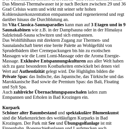
Das Mineral-Thermalwasser ist je nach Becken zwischen 29 und 36
Grad Celsius warm und wirkt mit seiner sehr hohen
Kohlensäurekonzentration entspannend und regenerierend und regt
darüber hinaus die Durchblutung an.
Im
Vita Classica-Saunaparadies
kann man auf
3 Etagen und in 9
Saunakabinen
wie z.B. in der Dampfsauna oder in der Himalaya
Salzkristall-Sauna schwitzen und sich entspannen.
Das Wohlfühlhaus mit direktem Zugang zur Thermen- und
Saunalandschaft bietet eine breite Palette an Wohlgefühl von
Sprudelbädern über Cremepackungen bis hin zu exotischen
Massagen wie die Lomi Lomi-Massage oder die Aroma Energie-
Massage.
Exklusive Entspannungskulturen
aus aller Welt haben
sich zu ganz besonderen Kostbarkeiten entwickelt bei denen viel
Wert auf
Authentizität
gelegt wird. Die Highlights bilden die
Private Spas
: das Indische, das Japanische, das Türkische und das
Marokkanische Bad sowie die Premium Spas: das Bali, Floating
und Sylt Spa.
Auch
zahlreiche Übernachtungspauschalen
laden zum
Entspannen und Erholen in Bad Krozingen ein.
Kurpark
Schöner alter Baumbestand
und
spektakuläre Blumenkunst
sind die Markenzeichen des weitläufigen Kurparks in Bad
Krozingen. Der Park mit
See
und
Übungsgolfanlage
ist mit
Finnenbahn, Bogenschießanlagen und Laufstrecken auch