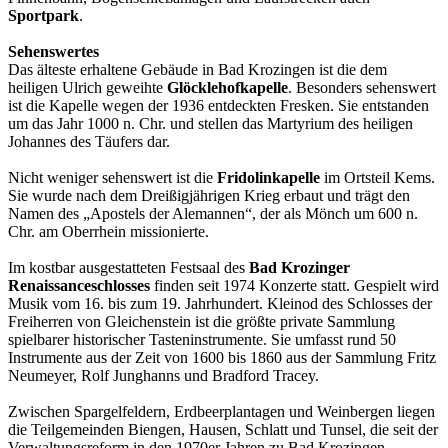
Sportpark
.
Sehenswertes
Das älteste erhaltene Gebäude in Bad Krozingen ist die dem
heiligen Ulrich geweihte
Glöcklehofkapelle
. Besonders sehenswert
ist die Kapelle wegen der 1936 entdeckten Fresken. Sie entstanden
um das Jahr 1000 n. Chr. und stellen das Martyrium des heiligen
Johannes des Täufers dar.
Nicht weniger sehenswert ist die
Fridolinkapelle
im Ortsteil Kems.
Sie wurde nach dem Dreißigjährigen Krieg erbaut und trägt den
Namen des „Apostels der Alemannen“, der als Mönch um 600 n.
Chr. am Oberrhein missionierte.
Im kostbar ausgestatteten Festsaal des
Bad Krozinger
Renaissanceschlosses
finden seit 1974 Konzerte statt. Gespielt wird
Musik vom 16. bis zum 19. Jahrhundert. Kleinod des Schlosses der
Freiherren von Gleichenstein ist die größte private Sammlung
spielbarer historischer Tasteninstrumente. Sie umfasst rund 50
Instrumente aus der Zeit von 1600 bis 1860 aus der Sammlung Fritz
Neumeyer, Rolf Junghanns und Bradford Tracey.
Zwischen Spargelfeldern, Erdbeerplantagen und Weinbergen liegen
die Teilgemeinden Biengen, Hausen, Schlatt und Tunsel, die seit der
Verwaltungsreform in den 1970er Jahren zu Bad Krozingen