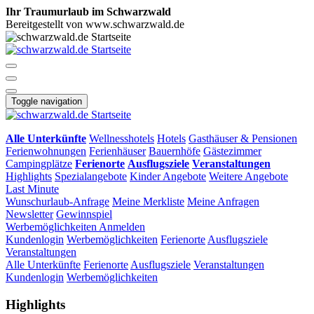
Ihr Traumurlaub im Schwarzwald
Bereitgestellt von www.schwarzwald.de
Toggle navigation
Alle Unterkünfte
Wellnesshotels
Hotels
Gasthäuser & Pensionen
Ferienwohnungen
Ferienhäuser
Bauernhöfe
Gästezimmer
Campingplätze
Ferienorte
Ausflugsziele
Veranstaltungen
Highlights
Spezialangebote
Kinder Angebote
Weitere Angebote
Last Minute
Wunschurlaub-Anfrage
Meine Merkliste
Meine Anfragen
Newsletter
Gewinnspiel
Werbemöglichkeiten
Anmelden
Kundenlogin
Werbemöglichkeiten
Ferienorte
Ausflugsziele
Veranstaltungen
Alle Unterkünfte
Ferienorte
Ausflugsziele
Veranstaltungen
Kundenlogin
Werbemöglichkeiten
Highlights