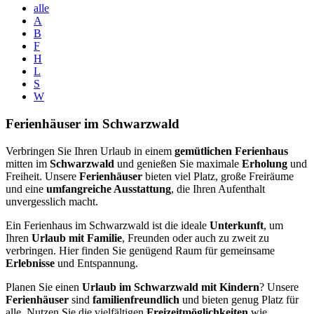
alle
A
B
F
H
L
S
W
Ferienhäuser im Schwarzwald
Verbringen Sie Ihren Urlaub in einem
gemütlichen Ferienhaus
mitten im
Schwarzwald
und genießen Sie maximale
Erholung
und
Freiheit. Unsere
Ferienhäuser
bieten viel Platz, große Freiräume
und eine
umfangreiche Ausstattung
, die Ihren Aufenthalt
unvergesslich macht.
Ein Ferienhaus im Schwarzwald ist die ideale
Unterkunft
, um
Ihren
Urlaub mit Familie
, Freunden oder auch zu zweit zu
verbringen. Hier finden Sie genügend Raum für gemeinsame
Erlebnisse
und Entspannung.
Planen Sie einen
Urlaub im Schwarzwald mit Kindern
? Unsere
Ferienhäuser
sind
familienfreundlich
und bieten genug Platz für
alle. Nutzen Sie die vielfältigen
Freizeitmöglichkeiten
wie