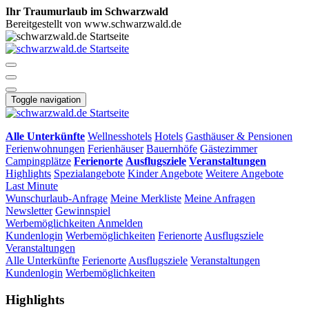
Ihr Traumurlaub im Schwarzwald
Bereitgestellt von www.schwarzwald.de
Toggle navigation
Alle Unterkünfte
Wellnesshotels
Hotels
Gasthäuser & Pensionen
Ferienwohnungen
Ferienhäuser
Bauernhöfe
Gästezimmer
Campingplätze
Ferienorte
Ausflugsziele
Veranstaltungen
Highlights
Spezialangebote
Kinder Angebote
Weitere Angebote
Last Minute
Wunschurlaub-Anfrage
Meine Merkliste
Meine Anfragen
Newsletter
Gewinnspiel
Werbemöglichkeiten
Anmelden
Kundenlogin
Werbemöglichkeiten
Ferienorte
Ausflugsziele
Veranstaltungen
Alle Unterkünfte
Ferienorte
Ausflugsziele
Veranstaltungen
Kundenlogin
Werbemöglichkeiten
Highlights