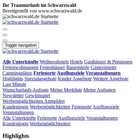
Ihr Traumurlaub im Schwarzwald
Bereitgestellt von www.schwarzwald.de
Toggle navigation
Alle Unterkünfte
Wellnesshotels
Hotels
Gasthäuser & Pensionen
Ferienwohnungen
Ferienhäuser
Bauernhöfe
Gästezimmer
Campingplätze
Ferienorte
Ausflugsziele
Veranstaltungen
Highlights
Spezialangebote
Kinder Angebote
Weitere Angebote
Last Minute
Wunschurlaub-Anfrage
Meine Merkliste
Meine Anfragen
Newsletter
Gewinnspiel
Werbemöglichkeiten
Anmelden
Kundenlogin
Werbemöglichkeiten
Ferienorte
Ausflugsziele
Veranstaltungen
Alle Unterkünfte
Ferienorte
Ausflugsziele
Veranstaltungen
Kundenlogin
Werbemöglichkeiten
Highlights