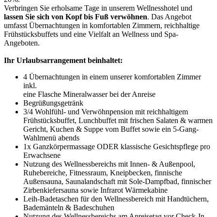
Verbringen Sie erholsame Tage in unserem Wellnesshotel und
lassen Sie sich von Kopf bis Fuß verwöhnen
. Das Angebot
umfasst Übernachtungen in komfortablen Zimmern, reichhaltige
Frühstücksbuffets und eine Vielfalt an Wellness und Spa-
Angeboten.
Ihr Urlaubsarrangement beinhaltet:
4 Übernachtungen in einem unserer komfortablen Zimmer
inkl.
eine Flasche Mineralwasser bei der Anreise
Begrüßungsgetränk
3/4 Wohlfühl- und Verwöhnpension mit reichhaltigem
Frühstücksbuffet, Lunchbuffet mit frischen Salaten & warmen
Gericht, Kuchen & Suppe vom Buffet sowie ein 5-Gang-
Wahlmenü abends
1x Ganzkörpermassage ODER klassische Gesichtspflege pro
Erwachsene
Nutzung des Wellnessbereichs mit Innen- & Außenpool,
Ruhebereiche, Fitnessraum, Kneipbecken, finnische
Außensauna, Saunalandschaft mit Sole-Dampfbad, finnischer
Zirbenkiefersauna sowie Infrarot Wärmekabine
Leih-Badetaschen für den Wellnessbereich mit Handtüchern,
Bademänteln & Badeschuhen
Nutzung des Wellnessbereichs am Anreisetag vor Check-In