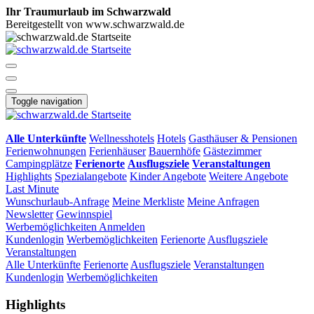
Ihr Traumurlaub im Schwarzwald
Bereitgestellt von www.schwarzwald.de
Toggle navigation
Alle Unterkünfte
Wellnesshotels
Hotels
Gasthäuser & Pensionen
Ferienwohnungen
Ferienhäuser
Bauernhöfe
Gästezimmer
Campingplätze
Ferienorte
Ausflugsziele
Veranstaltungen
Highlights
Spezialangebote
Kinder Angebote
Weitere Angebote
Last Minute
Wunschurlaub-Anfrage
Meine Merkliste
Meine Anfragen
Newsletter
Gewinnspiel
Werbemöglichkeiten
Anmelden
Kundenlogin
Werbemöglichkeiten
Ferienorte
Ausflugsziele
Veranstaltungen
Alle Unterkünfte
Ferienorte
Ausflugsziele
Veranstaltungen
Kundenlogin
Werbemöglichkeiten
Highlights