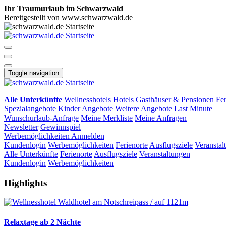
Ihr Traumurlaub im Schwarzwald
Bereitgestellt von www.schwarzwald.de
Toggle navigation
Alle Unterkünfte
Wellnesshotels
Hotels
Gasthäuser & Pensionen
Fe
Spezialangebote
Kinder Angebote
Weitere Angebote
Last Minute
Wunschurlaub-Anfrage
Meine Merkliste
Meine Anfragen
Newsletter
Gewinnspiel
Werbemöglichkeiten
Anmelden
Kundenlogin
Werbemöglichkeiten
Ferienorte
Ausflugsziele
Veranstal
Alle Unterkünfte
Ferienorte
Ausflugsziele
Veranstaltungen
Kundenlogin
Werbemöglichkeiten
Highlights
Relaxtage ab 2 Nächte