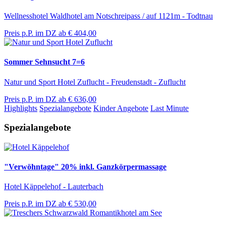
Wellnesshotel Waldhotel am Notschreipass / auf 1121m - Todtnau
Preis p.P. im DZ ab
€ 404,00
Sommer Sehnsucht 7=6
Natur und Sport Hotel Zuflucht - Freudenstadt - Zuflucht
Preis p.P. im DZ ab
€ 636,00
Highlights
Spezialangebote
Kinder Angebote
Last Minute
Spezialangebote
"Verwöhntage" 20% inkl. Ganzkörpermassage
Hotel Käppelehof - Lauterbach
Preis p.P. im DZ ab
€ 530,00