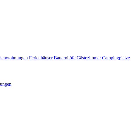
rienwohnungen
Ferienhäuser
Bauernhöfe
Gästezimmer
Campingplätze
tungen