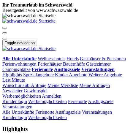
Ihr Traumurlaub im Schwarzwald
Bereitgestellt von www.schwarzwald.de
Toggle navigation
Alle Unterkünfte
Wellnesshotels
Hotels
Gasthäuser & Pensionen
Ferienwohnungen
Ferienhäuser
Bauernhöfe
Gästezimmer
Campingplätze
Ferienorte
Ausflugsziele
Veranstaltungen
Highlights
Spezialangebote
Kinder Angebote
Weitere Angebote
Last Minute
Wunschurlaub-Anfrage
Meine Merkliste
Meine Anfragen
Newsletter
Gewinnspiel
Werbemöglichkeiten
Anmelden
Kundenlogin
Werbemöglichkeiten
Ferienorte
Ausflugsziele
Veranstaltungen
Alle Unterkünfte
Ferienorte
Ausflugsziele
Veranstaltungen
Kundenlogin
Werbemöglichkeiten
Highlights