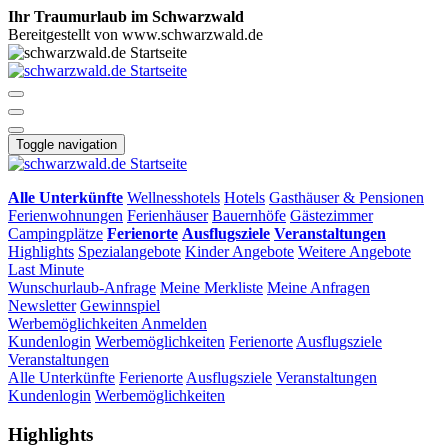
Ihr Traumurlaub im Schwarzwald
Bereitgestellt von www.schwarzwald.de
Toggle navigation
Alle Unterkünfte
Wellnesshotels
Hotels
Gasthäuser & Pensionen
Ferienwohnungen
Ferienhäuser
Bauernhöfe
Gästezimmer
Campingplätze
Ferienorte
Ausflugsziele
Veranstaltungen
Highlights
Spezialangebote
Kinder Angebote
Weitere Angebote
Last Minute
Wunschurlaub-Anfrage
Meine Merkliste
Meine Anfragen
Newsletter
Gewinnspiel
Werbemöglichkeiten
Anmelden
Kundenlogin
Werbemöglichkeiten
Ferienorte
Ausflugsziele
Veranstaltungen
Alle Unterkünfte
Ferienorte
Ausflugsziele
Veranstaltungen
Kundenlogin
Werbemöglichkeiten
Highlights