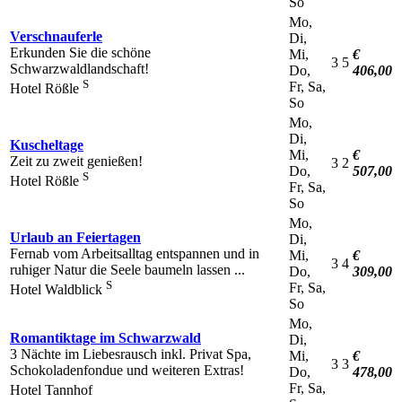
So
Mo,
Verschnauferle
Di,
Erkunden Sie die schöne
Mi,
€
3
5
Schwarzwaldlandschaft!
Do,
406,00
S
Fr, Sa,
Hotel Rößle
So
Mo,
Di,
Kuscheltage
Mi,
€
Zeit zu zweit genießen!
3
2
Do,
507,00
S
Hotel Rößle
Fr, Sa,
So
Mo,
Urlaub an Feiertagen
Di,
Fernab vom Arbeitsalltag entspannen und in
Mi,
€
3
4
ruhiger Natur die Seele baumeln lassen ...
Do,
309,00
S
Fr, Sa,
Hotel Waldblick
So
Mo,
Romantiktage im Schwarzwald
Di,
3 Nächte im Liebesrausch inkl. Privat Spa,
Mi,
€
3
3
Schokoladenfondue und weiteren Extras!
Do,
478,00
Fr, Sa,
Hotel Tannhof