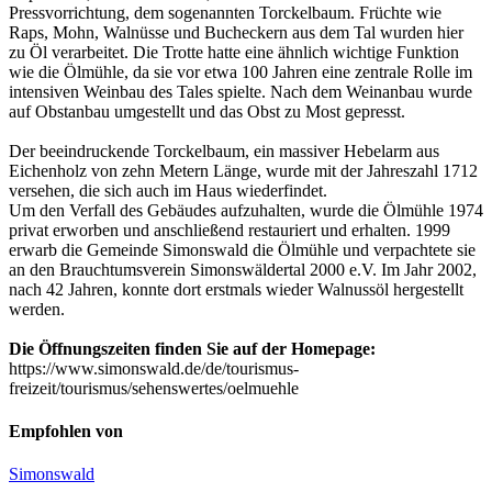
Pressvorrichtung, dem sogenannten Torckelbaum. Früchte wie
Raps, Mohn, Walnüsse und Bucheckern aus dem Tal wurden hier
zu Öl verarbeitet. Die Trotte hatte eine ähnlich wichtige Funktion
wie die Ölmühle, da sie vor etwa 100 Jahren eine zentrale Rolle im
intensiven Weinbau des Tales spielte. Nach dem Weinanbau wurde
auf Obstanbau umgestellt und das Obst zu Most gepresst.
Der beeindruckende Torckelbaum, ein massiver Hebelarm aus
Eichenholz von zehn Metern Länge, wurde mit der Jahreszahl 1712
versehen, die sich auch im Haus wiederfindet.
Um den Verfall des Gebäudes aufzuhalten, wurde die Ölmühle 1974
privat erworben und anschließend restauriert und erhalten. 1999
erwarb die Gemeinde Simonswald die Ölmühle und verpachtete sie
an den Brauchtumsverein Simonswäldertal 2000 e.V. Im Jahr 2002,
nach 42 Jahren, konnte dort erstmals wieder Walnussöl hergestellt
werden.
Die Öffnungszeiten finden Sie auf der Homepage:
https://www.simonswald.de/de/tourismus-
freizeit/tourismus/sehenswertes/oelmuehle
Empfohlen von
Simonswald