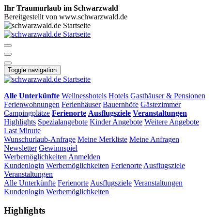
Ihr Traumurlaub im Schwarzwald
Bereitgestellt von www.schwarzwald.de
Toggle navigation
Alle Unterkünfte
Wellnesshotels
Hotels
Gasthäuser & Pensionen
Ferienwohnungen
Ferienhäuser
Bauernhöfe
Gästezimmer
Campingplätze
Ferienorte
Ausflugsziele
Veranstaltungen
Highlights
Spezialangebote
Kinder Angebote
Weitere Angebote
Last Minute
Wunschurlaub-Anfrage
Meine Merkliste
Meine Anfragen
Newsletter
Gewinnspiel
Werbemöglichkeiten
Anmelden
Kundenlogin
Werbemöglichkeiten
Ferienorte
Ausflugsziele
Veranstaltungen
Alle Unterkünfte
Ferienorte
Ausflugsziele
Veranstaltungen
Kundenlogin
Werbemöglichkeiten
Highlights