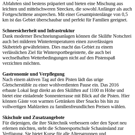
Abfahrten sind bestens präpariert und bieten eine Mischung aus
leichten und mittelschweren Strecken, die sowohl Anfänger als auch
Fortgeschrittene ansprechen. Mit einer Gesamtpistenlänge von 0,5
km ist das Gebiet überschaubar und perfekt für Familien geeignet.
Schneesicherheit und Infrastruktur
Dank moderner Beschneiungsanlagen können die Skilifte Notschrei
auch bei milderen Wintertemperaturen einen zuverlässigen
Skibetrieb gewährleisten. Dies macht das Gebiet zu einem
verlässlichen Ziel für Wintersportbegeisterte, die auch bei
wechselhaften Wetterbedingungen nicht auf den Pistenspaß
verzichten möchten.
Gastronomie und Verpflegung
Nach einem aktiven Tag auf den Pisten lädt das urige
Gletscherstüble zu einer wohlverdienten Pause ein. Das 2016
erbaute Lokal liegt direkt an den Skiliften auf 1100 m Höhe und
bietet eine einladende Sonnenterrasse mit Blick auf die Pisten. Hier
können Gäste von warmen Getränken über Snacks bis hin zu
vollwertigen Mahlzeiten zu familienfreundlichen Preisen wählen.
Skischule und Zusatzangebote
Für diejenigen, die ihre Skitechnik verbessern oder den Sport neu
erlernen möchten, steht die Schneesportschule Schauinsland zur
Verfügung. Sie bietet Kurse für alle Altersgruppen und