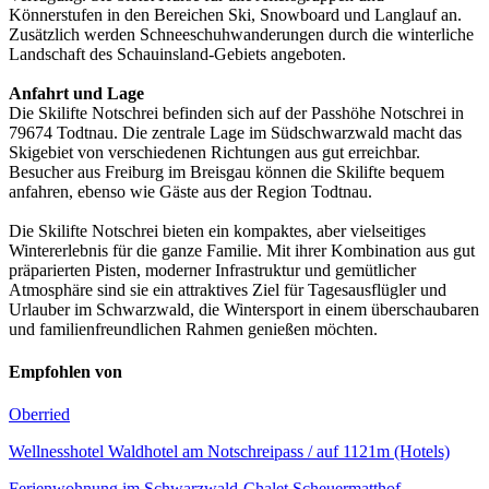
Könnerstufen in den Bereichen Ski, Snowboard und Langlauf an.
Zusätzlich werden Schneeschuhwanderungen durch die winterliche
Landschaft des Schauinsland-Gebiets angeboten.
Anfahrt und Lage
Die Skilifte Notschrei befinden sich auf der Passhöhe Notschrei in
79674 Todtnau. Die zentrale Lage im Südschwarzwald macht das
Skigebiet von verschiedenen Richtungen aus gut erreichbar.
Besucher aus Freiburg im Breisgau können die Skilifte bequem
anfahren, ebenso wie Gäste aus der Region Todtnau.
Die Skilifte Notschrei bieten ein kompaktes, aber vielseitiges
Wintererlebnis für die ganze Familie. Mit ihrer Kombination aus gut
präparierten Pisten, moderner Infrastruktur und gemütlicher
Atmosphäre sind sie ein attraktives Ziel für Tagesausflügler und
Urlauber im Schwarzwald, die Wintersport in einem überschaubaren
und familienfreundlichen Rahmen genießen möchten.
Empfohlen von
Oberried
Wellnesshotel Waldhotel am Notschreipass / auf 1121m (Hotels)
Ferienwohnung im Schwarzwald-Chalet Scheuermatthof