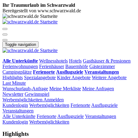
Ihr Traumurlaub im Schwarzwald
Bereitgestellt von www.schwarzwald.de
Toggle navigation
Alle Unterkünfte
Wellnesshotels
Hotels
Gasthäuser & Pensionen
Ferienwohnungen
Ferienhäuser
Bauernhöfe
Gästezimmer
Campingplätze
Ferienorte
Ausflugsziele
Veranstaltungen
Highlights
Spezialangebote
Kinder Angebote
Weitere Angebote
Last Minute
Wunschurlaub-Anfrage
Meine Merkliste
Meine Anfragen
Newsletter
Gewinnspiel
Werbemöglichkeiten
Anmelden
Kundenlogin
Werbemöglichkeiten
Ferienorte
Ausflugsziele
Veranstaltungen
Alle Unterkünfte
Ferienorte
Ausflugsziele
Veranstaltungen
Kundenlogin
Werbemöglichkeiten
Highlights