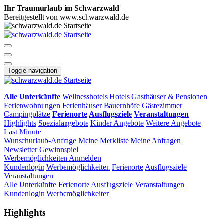
Ihr Traumurlaub im Schwarzwald
Bereitgestellt von www.schwarzwald.de
Toggle navigation
Alle Unterkünfte
Wellnesshotels
Hotels
Gasthäuser & Pensionen
Ferienwohnungen
Ferienhäuser
Bauernhöfe
Gästezimmer
Campingplätze
Ferienorte
Ausflugsziele
Veranstaltungen
Highlights
Spezialangebote
Kinder Angebote
Weitere Angebote
Last Minute
Wunschurlaub-Anfrage
Meine Merkliste
Meine Anfragen
Newsletter
Gewinnspiel
Werbemöglichkeiten
Anmelden
Kundenlogin
Werbemöglichkeiten
Ferienorte
Ausflugsziele
Veranstaltungen
Alle Unterkünfte
Ferienorte
Ausflugsziele
Veranstaltungen
Kundenlogin
Werbemöglichkeiten
Highlights