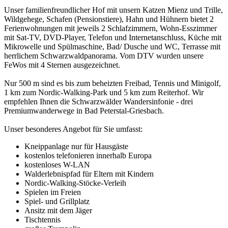
Unser familienfreundlicher Hof mit unsern Katzen Mienz und Trille,
Wildgehege, Schafen (Pensionstiere), Hahn und Hühnern bietet 2
Ferienwohnungen mit jeweils 2 Schlafzimmern, Wohn-Esszimmer
mit Sat-TV, DVD-Player, Telefon und Internetanschluss, Küche mit
Mikrowelle und Spülmaschine, Bad/ Dusche und WC, Terrasse mit
herrlichem Schwarzwaldpanorama. Vom DTV wurden unsere
FeWos mit 4 Sternen ausgezeichnet.
Nur 500 m sind es bis zum beheizten Freibad, Tennis und Minigolf,
1 km zum Nordic-Walking-Park und 5 km zum Reiterhof. Wir
empfehlen Ihnen die Schwarzwälder Wandersinfonie - drei
Premiumwanderwege in Bad Peterstal-Griesbach.
Unser besonderes Angebot für Sie umfasst:
Kneippanlage nur für Hausgäste
kostenlos telefonieren innerhalb Europa
kostenloses W-LAN
Walderlebnispfad für Eltern mit Kindern
Nordic-Walking-Stöcke-Verleih
Spielen im Freien
Spiel- und Grillplatz
Ansitz mit dem Jäger
Tischtennis