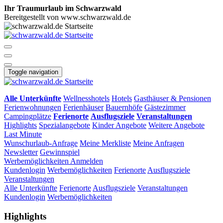
Ihr Traumurlaub im Schwarzwald
Bereitgestellt von www.schwarzwald.de
Toggle navigation
Alle Unterkünfte
Wellnesshotels
Hotels
Gasthäuser & Pensionen
Ferienwohnungen
Ferienhäuser
Bauernhöfe
Gästezimmer
Campingplätze
Ferienorte
Ausflugsziele
Veranstaltungen
Highlights
Spezialangebote
Kinder Angebote
Weitere Angebote
Last Minute
Wunschurlaub-Anfrage
Meine Merkliste
Meine Anfragen
Newsletter
Gewinnspiel
Werbemöglichkeiten
Anmelden
Kundenlogin
Werbemöglichkeiten
Ferienorte
Ausflugsziele
Veranstaltungen
Alle Unterkünfte
Ferienorte
Ausflugsziele
Veranstaltungen
Kundenlogin
Werbemöglichkeiten
Highlights