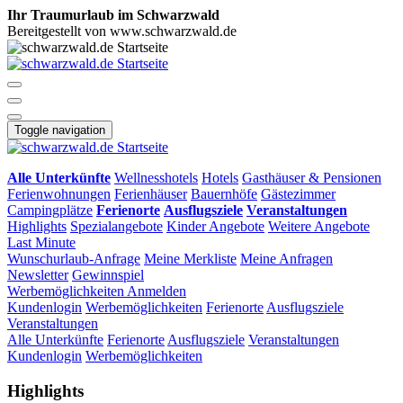
Ihr Traumurlaub im Schwarzwald
Bereitgestellt von www.schwarzwald.de
Toggle navigation
Alle Unterkünfte
Wellnesshotels
Hotels
Gasthäuser & Pensionen
Ferienwohnungen
Ferienhäuser
Bauernhöfe
Gästezimmer
Campingplätze
Ferienorte
Ausflugsziele
Veranstaltungen
Highlights
Spezialangebote
Kinder Angebote
Weitere Angebote
Last Minute
Wunschurlaub-Anfrage
Meine Merkliste
Meine Anfragen
Newsletter
Gewinnspiel
Werbemöglichkeiten
Anmelden
Kundenlogin
Werbemöglichkeiten
Ferienorte
Ausflugsziele
Veranstaltungen
Alle Unterkünfte
Ferienorte
Ausflugsziele
Veranstaltungen
Kundenlogin
Werbemöglichkeiten
Highlights