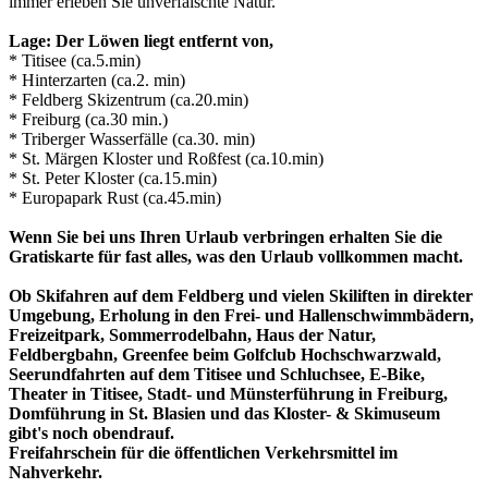
immer erleben Sie unverfälschte Natur.
Lage: Der Löwen liegt entfernt von,
* Titisee (ca.5.min)
* Hinterzarten (ca.2. min)
* Feldberg Skizentrum (ca.20.min)
* Freiburg (ca.30 min.)
* Triberger Wasserfälle (ca.30. min)
* St. Märgen Kloster und Roßfest (ca.10.min)
* St. Peter Kloster (ca.15.min)
* Europapark Rust (ca.45.min)
Wenn Sie bei uns Ihren Urlaub verbringen erhalten Sie die
Gratiskarte für fast alles, was den Urlaub vollkommen macht.
Ob Skifahren auf dem Feldberg und vielen Skiliften in direkter
Umgebung, Erholung in den Frei- und Hallenschwimmbädern,
Freizeitpark, Sommerrodelbahn, Haus der Natur,
Feldbergbahn, Greenfee beim Golfclub Hochschwarzwald,
Seerundfahrten auf dem Titisee und Schluchsee, E-Bike,
Theater in Titisee, Stadt- und Münsterführung in Freiburg,
Domführung in St. Blasien und das Kloster- & Skimuseum
gibt's noch obendrauf.
Freifahrschein für die öffentlichen Verkehrsmittel im
Nahverkehr.