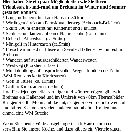
Hier haben Sie ein paar Möglichkeiten wie Sie Ihren
Urlaubstag in-und-rund um Breitnau im Winter und Sommer
gestalten können:
* Langlaufloipen direkt am Haus ca. 80 km
* Wir liegen direkt am Fernskiwanderweg (Schonach-Belchen)
* Skilift 500 m entfernt mit Kinderlift und Flutlicht
* Schlittschuh laufen auf einer Natureisbahn (ca. 5 min)
* Reiten in Alpersbach (ca.5min.)
* Minigolf in Hinterzarten (ca.5min)
* Freischwimmbad in Titisee am Seeufer, Hallenschwimmbad in
Breitnau
* Wandern auf gut ausgeschilderten Wanderwegen
* Westweg (Pforzheim-Basel)
* Moutainbiking auf anspruchsvollen Wegen inmitten der Natur
(WM Rennstrecke in Kirchzarten)
* Golf in Titisee (ca. 10min)
* Golf in Kirchzarten (ca.20min)
Und für diejenigen, die es ruhiger und wärmer mögen, gibt es in
Breitnau ein Hallenbad und im Umkreis von 40km Thermalbäder.
Bringen Sie Ihr Mountainbike mit, steigen Sie vor dem Löwen auf
und fahren Sie, neben vielen anderen traumhaften Routen, und
einmal eine WM Strecke!
Wenn Sie abends völlig ausgehungert nach Hause kommen
verwöhnt Sie unsere Küche, und dazu gibt es ein Viertele guten