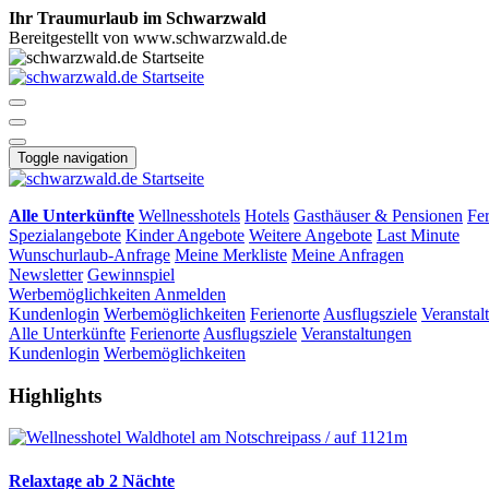
Ihr Traumurlaub im Schwarzwald
Bereitgestellt von www.schwarzwald.de
Toggle navigation
Alle Unterkünfte
Wellnesshotels
Hotels
Gasthäuser & Pensionen
Fe
Spezialangebote
Kinder Angebote
Weitere Angebote
Last Minute
Wunschurlaub-Anfrage
Meine Merkliste
Meine Anfragen
Newsletter
Gewinnspiel
Werbemöglichkeiten
Anmelden
Kundenlogin
Werbemöglichkeiten
Ferienorte
Ausflugsziele
Veranstal
Alle Unterkünfte
Ferienorte
Ausflugsziele
Veranstaltungen
Kundenlogin
Werbemöglichkeiten
Highlights
Relaxtage ab 2 Nächte