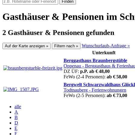
Finden
Gasthäuser & Pensionen im Sc
2 Gasthäuser & Pensionen gefunden
Wunschurlaub-Anfrage »
Auf der Karte anzeigen »
Filtern nach »
Unterkunft
Berggasthaus Braunbergstüble
Oppenau
- Berggasthaus & Ferienha
DZ ÜF:
p.P. ab € 48,00
FeWo (2-4 Personen):
ab € 58,00
Bergwelt Schwarzwaldhaus Glöckl
Todtnauberg
- Ferienwohnungen
FeWo (2-5 Personen):
ab € 73,00
alle
A
B
D
E
F