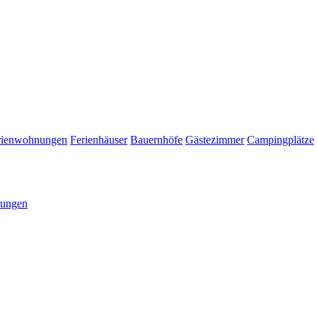
rienwohnungen
Ferienhäuser
Bauernhöfe
Gästezimmer
Campingplätze
tungen