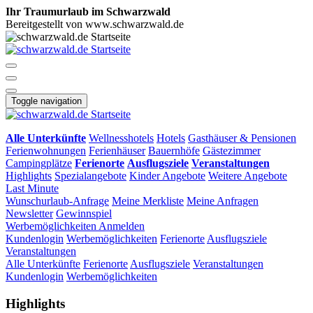
Ihr Traumurlaub im Schwarzwald
Bereitgestellt von www.schwarzwald.de
Toggle navigation
Alle Unterkünfte
Wellnesshotels
Hotels
Gasthäuser & Pensionen
Ferienwohnungen
Ferienhäuser
Bauernhöfe
Gästezimmer
Campingplätze
Ferienorte
Ausflugsziele
Veranstaltungen
Highlights
Spezialangebote
Kinder Angebote
Weitere Angebote
Last Minute
Wunschurlaub-Anfrage
Meine Merkliste
Meine Anfragen
Newsletter
Gewinnspiel
Werbemöglichkeiten
Anmelden
Kundenlogin
Werbemöglichkeiten
Ferienorte
Ausflugsziele
Veranstaltungen
Alle Unterkünfte
Ferienorte
Ausflugsziele
Veranstaltungen
Kundenlogin
Werbemöglichkeiten
Highlights