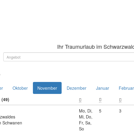
Ihr Traumurlaub im Schwarzwal
e
er
Oktober
November
Dezember
Januar
Februar
 (49)
Mo, Di,
5
3
rzwaldes
Mi, Do,
um Schwanen
Fr, Sa,
So