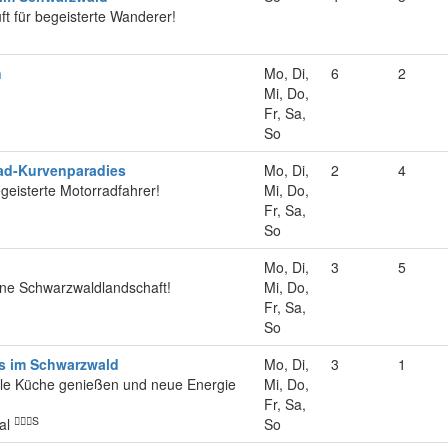
ft für begeisterte Wanderer!
n
Mo, Di,
6
2
Mi, Do,
Fr, Sa,
So
ad-Kurvenparadies
Mo, Di,
2
4
geisterte Motorradfahrer!
Mi, Do,
Fr, Sa,
So
Mo, Di,
3
5
öne Schwarzwaldlandschaft!
Mi, Do,
Fr, Sa,
So
 im Schwarzwald
Mo, Di,
3
1
ale Küche genießen und neue Energie
Mi, Do,
Fr, Sa,
S
tal
So