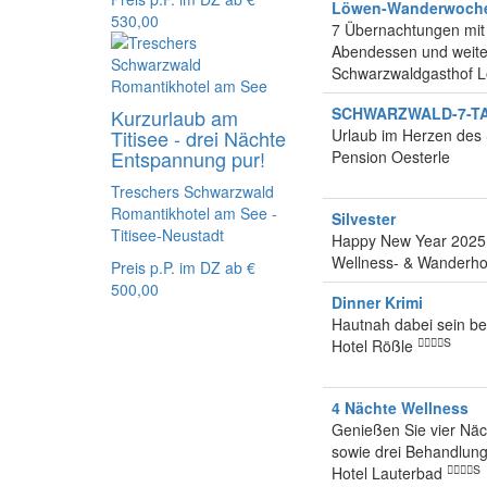
Löwen-Wanderwoch
530,00
7 Übernachtungen mit 
Abendessen und weite
Schwarzwaldgasthof 
SCHWARZWALD-7-T
Kurzurlaub am
Titisee - drei Nächte
Urlaub im Herzen de
Entspannung pur!
Pension Oesterle
Treschers Schwarzwald
Romantikhotel am See -
Silvester
Titisee-Neustadt
Happy New Year 2025
Wellness- & Wanderho
Preis p.P. im DZ ab
€
500,00
Dinner Krimi
Hautnah dabei sein be
S
Hotel Rößle
4 Nächte Wellness
Genießen Sie vier Näc
sowie drei Behandlung
S
Hotel Lauterbad