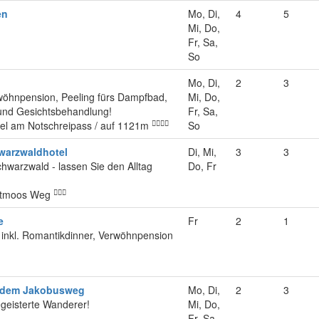
en
Mo, Di,
4
5
Mi, Do,
Fr, Sa,
So
Mo, Di,
2
3
wöhnpension, Peeling fürs Dampfbad,
Mi, Do,
nd Gesichtsbehandlung!
Fr, Sa,
tel am Notschreipass / auf 1121m
So
warzwaldhotel
Di, Mi,
3
3
hwarzwald - lassen Sie den Alltag
Do, Fr
dtmoos Weg
e
Fr
2
1
nkl. Romantikdinner, Verwöhnpension
f dem Jakobusweg
Mo, Di,
2
3
egeisterte Wanderer!
Mi, Do,
Fr, Sa,