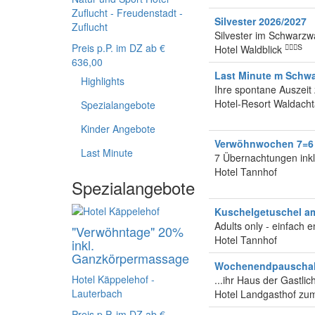
Zuflucht - Freudenstadt -
Silvester 2026/2027
Zuflucht
Silvester im Schwarzwa
Preis p.P. im DZ ab
€
S
Hotel Waldblick
636,00
Last Minute m Schw
Highlights
Ihre spontane Auszeit
Hotel-Resort Waldach
Spezialangebote
Kinder Angebote
Verwöhnwochen 7=6
Last Minute
7 Übernachtungen inkl
Hotel Tannhof
Spezialangebote
Kuschelgetuschel a
Adults only - einfach 
"Verwöhntage" 20%
Hotel Tannhof
inkl.
Ganzkörpermassage
Wochenendpauscha
Hotel Käppelehof -
...ihr Haus der Gastlic
Lauterbach
Hotel Landgasthof z
Preis p.P. im DZ ab
€