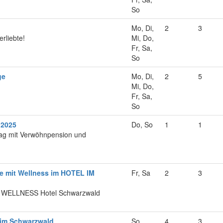
So
Mo, Di,
2
3
erliebte!
Mi, Do,
Fr, Sa,
So
ge
Mo, Di,
2
5
Mi, Do,
Fr, Sa,
So
 2025
Do, So
1
1
ag mit Verwöhnpension und
 mit Wellness im HOTEL IM
Fr, Sa
2
3
 WELLNESS Hotel Schwarzwald
im Schwarzwald
So
4
3