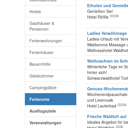
Erholen und Genieß
Genießen Sie!
Hotels
S
Hotel Rößle
Gasthäuser &
Pensionen
Ladies Verwöhntage
Ladies-Urlaub mit Ver
Ferienwohnungen
Waldaroma Massage u
Wellnesshotel Waldho
Ferienhäuser
Weihnachten im Sch
Bauernhöfe
Winterliche Tage im Sc
hinter sich!
Gästezimmer
Schwarzwaldhotel To
Campingplätze
Genuss-Wochenend
Wochenendpauschale i
Ferienorte
und Livemusik
S
Hotel Lauterbad
Ausflugsziele
Frische Waldluft au
Ideales Angebot für b
Veranstaltungen
S
Hotel Waldblick