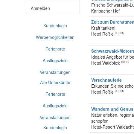
Frische Schwarzald-Lu
Anmelden
Kirnbacher Hof
Zeit zum Durchatme
Kundenlogin
Kraft tanken!
S
Hotel Rößle
Werbemöglichkeiten
Ferienorte
Schwarzwald-Motorr
Ideales Angebot für be
Ausflugsziele
S
Hotel Waldblick
Veranstaltungen
Verschnauferle
Alle Unterkünfte
Erkunden Sie die sch
S
Hotel Rößle
Ferienorte
Ausflugsziele
Wandern und Genuss
Natur erleben, region
Veranstaltungen
schöpfen
Hotel-Resort Waldach
Kundenlogin