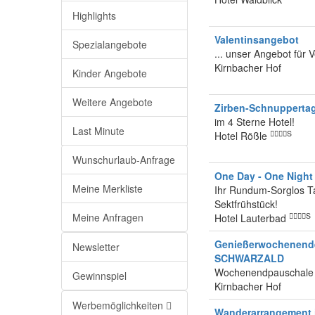
Highlights
Valentinsangebot
Spezialangebote
... unser Angebot für V
Kirnbacher Hof
Kinder Angebote
Weitere Angebote
Zirben-Schnupperta
im 4 Sterne Hotel!
Last Minute
S
Hotel Rößle
Wunschurlaub-Anfrage
One Day - One Night
Meine Merkliste
Ihr Rundum-Sorglos T
Sektfrühstück!
S
Meine Anfragen
Hotel Lauterbad
Genießerwochenende
Newsletter
SCHWARZALD
Wochenendpauschale
Gewinnspiel
Kirnbacher Hof
Werbemöglichkeiten
Wanderarrangement 