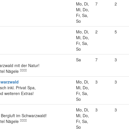
Mo, Di,
7
2
Mi, Do,
Fr, Sa,
So
Mo, Di,
2
5
Mi, Do,
Fr, Sa,
So
Sa
7
3
rzwald mit der Natur!
tel Nägele
hwarzwald
Mo, Di,
3
3
ch inkl. Privat Spa,
Mi, Do,
d weiteren Extras!
Fr, Sa,
So
Mo, Di,
3
3
 Bergluft im Schwarzwald!
Mi, Do,
tel Nägele
Fr, Sa,
So