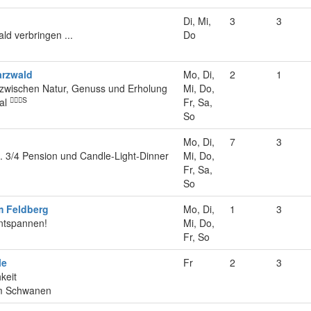
Di, Mi,
3
3
ld verbringen ...
Do
arzwald
Mo, Di,
2
1
 zwischen Natur, Genuss und Erholung
Mi, Do,
S
tal
Fr, Sa,
So
Mo, Di,
7
3
. 3/4 Pension und Candle-Light-Dinner
Mi, Do,
Fr, Sa,
So
m Feldberg
Mo, Di,
1
3
entspannen!
Mi, Do,
Fr, So
le
Fr
2
3
hkeit
um Schwanen