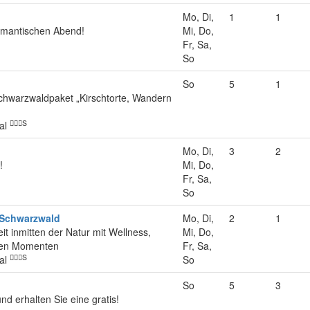
Mo, Di,
1
1
omantischen Abend!
Mi, Do,
Fr, Sa,
So
So
5
1
Schwarzwaldpaket „Kirschtorte, Wandern
S
tal
Mo, Di,
3
2
!
Mi, Do,
Fr, Sa,
So
 Schwarzwald
Mo, Di,
2
1
t inmitten der Natur mit Wellness,
Mi, Do,
men Momenten
Fr, Sa,
S
tal
So
So
5
3
d erhalten Sie eine gratis!