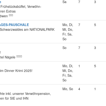
e
Sa
7
3
Frühstücksbüffet, Verwöhn-
ren Extras
Löwen
AGES-PAUSCHALE
Mo, Di,
7
5
s Schwarzwaldes am NATIONALPARK
Mi, Do,
Fr, Sa,
So
So
7
3
!
tel Nägele
Mo, Di,
1
5
im Dinner Krimi 2025!
Mi, Do,
Fr, Sa,
So
Mo, So
4
1
hte inkl. unserer Verwöhnpension,
en für SIE und IHN