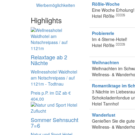
Rößle-Woche
Werbemöglichkeiten
Eine Woche Erholung!
S
Hotel Rößle
Highlights
Probiererle
Im 4-Sterne-Hotel!
S
Hotel Rößle
Relaxtage ab 2
Nächte
Weihnachten
Weihnachten im Schwa
Wellnesshotel Waldhotel
Wellness- & Wanderho
am Notschreipass / auf
1121m - Todtnau
Romantiktage im Sc
3 Nächte im Liebesraus
Preis p.P. im DZ ab
€
Schokoladenfondue un
404,00
Hotel Tannhof
Wanderlust
Sommer Sehnsucht
Genießen Sie die gute
7=6
Wellness- & Wanderho
Natur und Sport Hotel