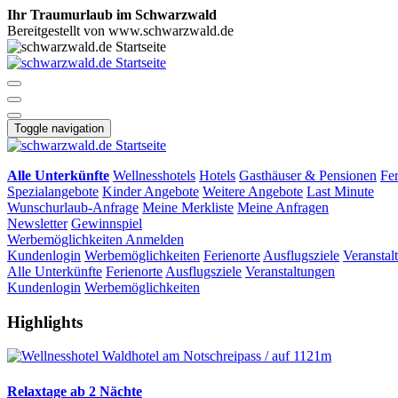
Ihr Traumurlaub im Schwarzwald
Bereitgestellt von www.schwarzwald.de
Toggle navigation
Alle Unterkünfte
Wellnesshotels
Hotels
Gasthäuser & Pensionen
Fe
Spezialangebote
Kinder Angebote
Weitere Angebote
Last Minute
Wunschurlaub-Anfrage
Meine Merkliste
Meine Anfragen
Newsletter
Gewinnspiel
Werbemöglichkeiten
Anmelden
Kundenlogin
Werbemöglichkeiten
Ferienorte
Ausflugsziele
Veranstal
Alle Unterkünfte
Ferienorte
Ausflugsziele
Veranstaltungen
Kundenlogin
Werbemöglichkeiten
Highlights
Relaxtage ab 2 Nächte