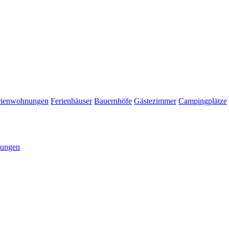
rienwohnungen
Ferienhäuser
Bauernhöfe
Gästezimmer
Campingplätze
tungen