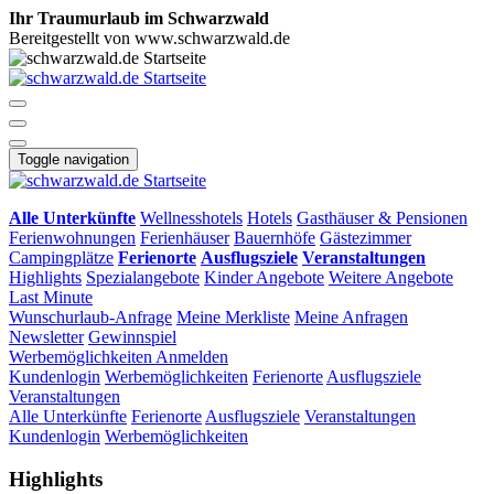
Ihr Traumurlaub im Schwarzwald
Bereitgestellt von www.schwarzwald.de
Toggle navigation
Alle Unterkünfte
Wellnesshotels
Hotels
Gasthäuser & Pensionen
Ferienwohnungen
Ferienhäuser
Bauernhöfe
Gästezimmer
Campingplätze
Ferienorte
Ausflugsziele
Veranstaltungen
Highlights
Spezialangebote
Kinder Angebote
Weitere Angebote
Last Minute
Wunschurlaub-Anfrage
Meine Merkliste
Meine Anfragen
Newsletter
Gewinnspiel
Werbemöglichkeiten
Anmelden
Kundenlogin
Werbemöglichkeiten
Ferienorte
Ausflugsziele
Veranstaltungen
Alle Unterkünfte
Ferienorte
Ausflugsziele
Veranstaltungen
Kundenlogin
Werbemöglichkeiten
Highlights