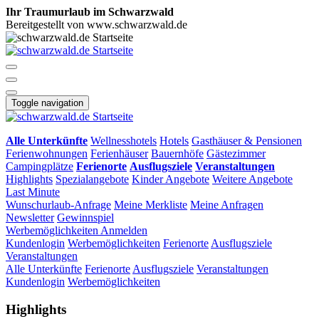
Ihr Traumurlaub im Schwarzwald
Bereitgestellt von www.schwarzwald.de
Toggle navigation
Alle Unterkünfte
Wellnesshotels
Hotels
Gasthäuser & Pensionen
Ferienwohnungen
Ferienhäuser
Bauernhöfe
Gästezimmer
Campingplätze
Ferienorte
Ausflugsziele
Veranstaltungen
Highlights
Spezialangebote
Kinder Angebote
Weitere Angebote
Last Minute
Wunschurlaub-Anfrage
Meine Merkliste
Meine Anfragen
Newsletter
Gewinnspiel
Werbemöglichkeiten
Anmelden
Kundenlogin
Werbemöglichkeiten
Ferienorte
Ausflugsziele
Veranstaltungen
Alle Unterkünfte
Ferienorte
Ausflugsziele
Veranstaltungen
Kundenlogin
Werbemöglichkeiten
Highlights