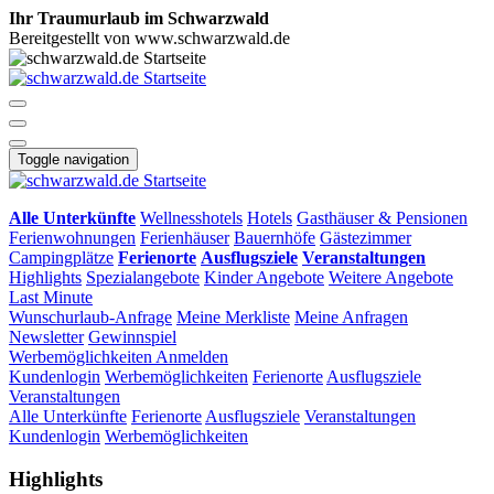
Ihr Traumurlaub im Schwarzwald
Bereitgestellt von www.schwarzwald.de
Toggle navigation
Alle Unterkünfte
Wellnesshotels
Hotels
Gasthäuser & Pensionen
Ferienwohnungen
Ferienhäuser
Bauernhöfe
Gästezimmer
Campingplätze
Ferienorte
Ausflugsziele
Veranstaltungen
Highlights
Spezialangebote
Kinder Angebote
Weitere Angebote
Last Minute
Wunschurlaub-Anfrage
Meine Merkliste
Meine Anfragen
Newsletter
Gewinnspiel
Werbemöglichkeiten
Anmelden
Kundenlogin
Werbemöglichkeiten
Ferienorte
Ausflugsziele
Veranstaltungen
Alle Unterkünfte
Ferienorte
Ausflugsziele
Veranstaltungen
Kundenlogin
Werbemöglichkeiten
Highlights