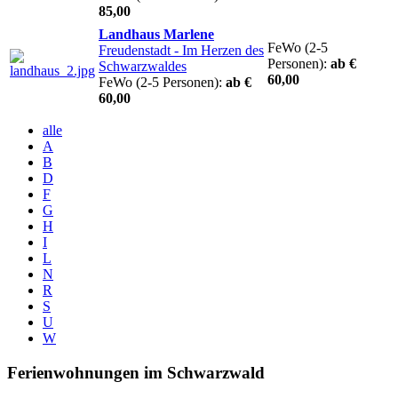
85,00
Landhaus Marlene
FeWo (2-5
Freudenstadt
- Im Herzen des
Personen):
ab €
Schwarzwaldes
60,00
FeWo (2-5 Personen):
ab €
60,00
alle
A
B
D
F
G
H
I
L
N
R
S
U
W
Ferienwohnungen im Schwarzwald