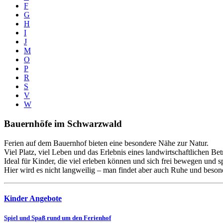
F
G
H
I
J
M
O
P
R
S
V
W
Bauernhöfe im Schwarzwald
Ferien auf dem Bauernhof bieten eine besondere Nähe zur Natur.
Viel Platz, viel Leben und das Erlebnis eines landwirtschaftlichen B
Ideal für Kinder, die viel erleben können und sich frei bewegen und s
Hier wird es nicht langweilig – man findet aber auch Ruhe und beson
Kinder Angebote
Spiel und Spaß rund um den Ferienhof