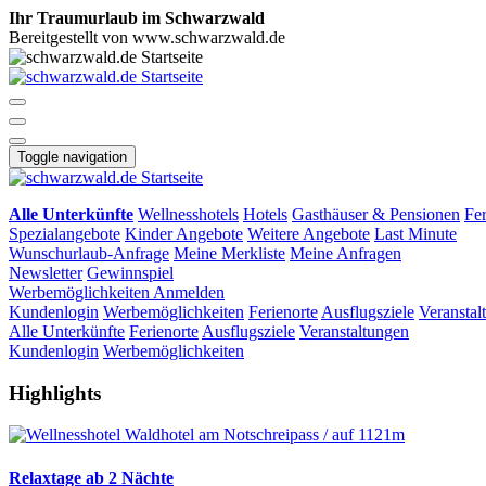
Ihr Traumurlaub im Schwarzwald
Bereitgestellt von www.schwarzwald.de
Toggle navigation
Alle Unterkünfte
Wellnesshotels
Hotels
Gasthäuser & Pensionen
Fe
Spezialangebote
Kinder Angebote
Weitere Angebote
Last Minute
Wunschurlaub-Anfrage
Meine Merkliste
Meine Anfragen
Newsletter
Gewinnspiel
Werbemöglichkeiten
Anmelden
Kundenlogin
Werbemöglichkeiten
Ferienorte
Ausflugsziele
Veranstal
Alle Unterkünfte
Ferienorte
Ausflugsziele
Veranstaltungen
Kundenlogin
Werbemöglichkeiten
Highlights
Relaxtage ab 2 Nächte