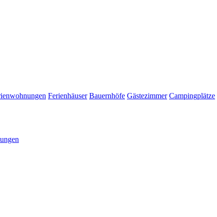
rienwohnungen
Ferienhäuser
Bauernhöfe
Gästezimmer
Campingplätze
tungen