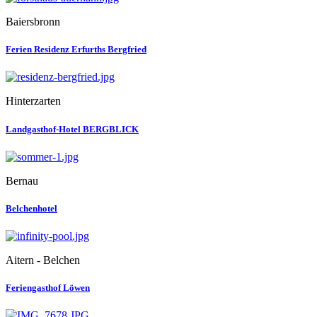
Baiersbronn
Ferien Residenz Erfurths Bergfried
Hinterzarten
Landgasthof-Hotel BERGBLICK
Bernau
Belchenhotel
Aitern - Belchen
Feriengasthof Löwen