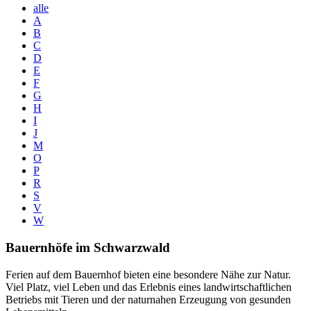
alle
A
B
C
D
E
F
G
H
I
J
M
O
P
R
S
V
W
Bauernhöfe im Schwarzwald
Ferien auf dem Bauernhof bieten eine besondere Nähe zur Natur.
Viel Platz, viel Leben und das Erlebnis eines landwirtschaftlichen
Betriebs mit Tieren und der naturnahen Erzeugung von gesunden