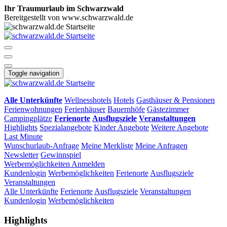
Ihr Traumurlaub im Schwarzwald
Bereitgestellt von www.schwarzwald.de
Toggle navigation
Alle Unterkünfte
Wellnesshotels
Hotels
Gasthäuser & Pensionen
Ferienwohnungen
Ferienhäuser
Bauernhöfe
Gästezimmer
Campingplätze
Ferienorte
Ausflugsziele
Veranstaltungen
Highlights
Spezialangebote
Kinder Angebote
Weitere Angebote
Last Minute
Wunschurlaub-Anfrage
Meine Merkliste
Meine Anfragen
Newsletter
Gewinnspiel
Werbemöglichkeiten
Anmelden
Kundenlogin
Werbemöglichkeiten
Ferienorte
Ausflugsziele
Veranstaltungen
Alle Unterkünfte
Ferienorte
Ausflugsziele
Veranstaltungen
Kundenlogin
Werbemöglichkeiten
Highlights