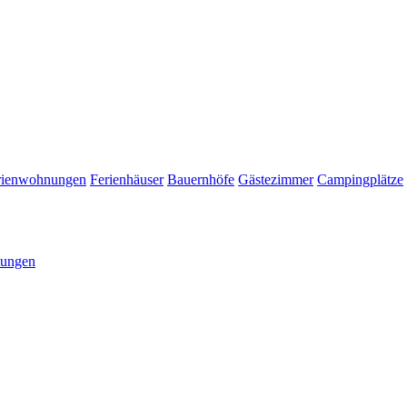
rienwohnungen
Ferienhäuser
Bauernhöfe
Gästezimmer
Campingplätze
tungen