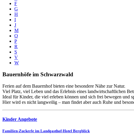
F
G
H
I
J
M
O
P
R
S
V
W
Bauernhöfe im Schwarzwald
Ferien auf dem Bauernhof bieten eine besondere Nähe zur Natur.
Viel Platz, viel Leben und das Erlebnis eines landwirtschaftlichen B
Ideal für Kinder, die viel erleben können und sich frei bewegen und s
Hier wird es nicht langweilig – man findet aber auch Ruhe und beson
Kinder Angebote
Familien-Zuckerle im Landgasthof-Hotel Bergblick