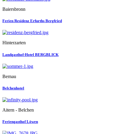
Baiersbronn
Ferien Residenz Erfurths Bergfried
Hinterzarten
Landgasthof-Hotel BERGBLICK
Bernau
Belchenhotel
Aitern - Belchen
Feriengasthof Löwen