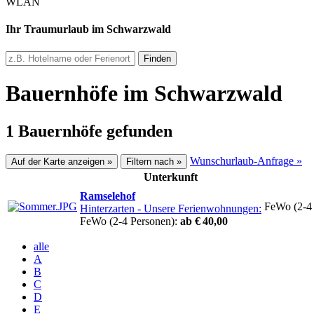
WLAN
Ihr Traumurlaub im Schwarzwald
Finden
Bauernhöfe im Schwarzwald
1 Bauernhöfe gefunden
Wunschurlaub-Anfrage »
Auf der Karte anzeigen »
Filtern nach »
Unterkunft
Ramselehof
FeWo (2-4
Hinterzarten
- Unsere Ferienwohnungen:
FeWo (2-4 Personen):
ab € 40,00
alle
A
B
C
D
E