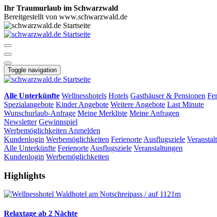
Ihr Traumurlaub im Schwarzwald
Bereitgestellt von www.schwarzwald.de
Toggle navigation
Alle Unterkünfte
Wellnesshotels
Hotels
Gasthäuser & Pensionen
Fe
Spezialangebote
Kinder Angebote
Weitere Angebote
Last Minute
Wunschurlaub-Anfrage
Meine Merkliste
Meine Anfragen
Newsletter
Gewinnspiel
Werbemöglichkeiten
Anmelden
Kundenlogin
Werbemöglichkeiten
Ferienorte
Ausflugsziele
Veranstal
Alle Unterkünfte
Ferienorte
Ausflugsziele
Veranstaltungen
Kundenlogin
Werbemöglichkeiten
Highlights
Relaxtage ab 2 Nächte