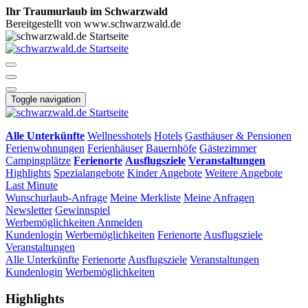
Ihr Traumurlaub im Schwarzwald
Bereitgestellt von www.schwarzwald.de
Toggle navigation
Alle Unterkünfte
Wellnesshotels
Hotels
Gasthäuser & Pensionen
Ferienwohnungen
Ferienhäuser
Bauernhöfe
Gästezimmer
Campingplätze
Ferienorte
Ausflugsziele
Veranstaltungen
Highlights
Spezialangebote
Kinder Angebote
Weitere Angebote
Last Minute
Wunschurlaub-Anfrage
Meine Merkliste
Meine Anfragen
Newsletter
Gewinnspiel
Werbemöglichkeiten
Anmelden
Kundenlogin
Werbemöglichkeiten
Ferienorte
Ausflugsziele
Veranstaltungen
Alle Unterkünfte
Ferienorte
Ausflugsziele
Veranstaltungen
Kundenlogin
Werbemöglichkeiten
Highlights