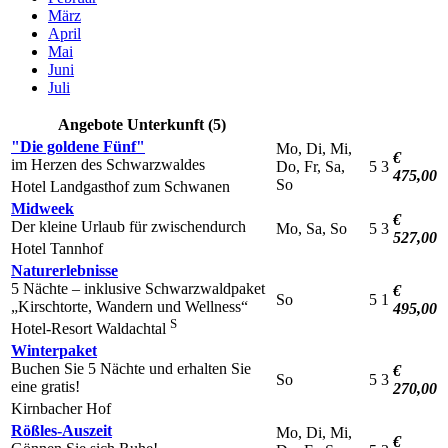
März
April
Mai
Juni
Juli
Angebote Unterkunft (5)
"Die goldene Fünf"
Mo, Di, Mi,
€
im Herzen des Schwarzwaldes
Do, Fr, Sa,
5
3
475,00
So
Hotel Landgasthof zum Schwanen
Midweek
€
Der kleine Urlaub für zwischendurch
Mo, Sa, So
5
3
527,00
Hotel Tannhof
Naturerlebnisse
5 Nächte – inklusive Schwarzwaldpaket
€
So
5
1
„Kirschtorte, Wandern und Wellness“
495,00
S
Hotel-Resort Waldachtal
Winterpaket
Buchen Sie 5 Nächte und erhalten Sie
€
So
5
3
eine gratis!
270,00
Kirnbacher Hof
Rößles-Auszeit
Mo, Di, Mi,
€