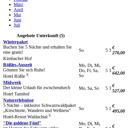
März
April
Mai
Juni
Juli
Angebote Unterkunft (5)
Winterpaket
Buchen Sie 5 Nächte und erhalten Sie
€
So
5
3
eine gratis!
270,00
Kirnbacher Hof
Rößles-Auszeit
Mo, Di, Mi,
€
Gönnen Sie sich Ruhe!
Do, Fr, Sa,
5
3
642,00
S
So
Hotel Rößle
Midweek
€
Der kleine Urlaub für zwischendurch
Mo, Sa, So
5
3
527,00
Hotel Tannhof
Naturerlebnisse
5 Nächte – inklusive Schwarzwaldpaket
€
So
5
1
„Kirschtorte, Wandern und Wellness“
495,00
S
Hotel-Resort Waldachtal
"Die goldene Fünf"
Mo, Di, Mi,
€