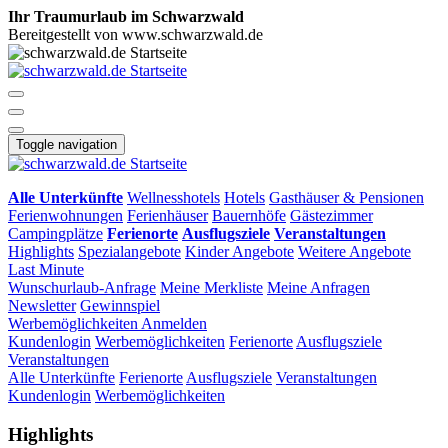
Ihr Traumurlaub im Schwarzwald
Bereitgestellt von www.schwarzwald.de
Toggle navigation
Alle Unterkünfte
Wellnesshotels
Hotels
Gasthäuser & Pensionen
Ferienwohnungen
Ferienhäuser
Bauernhöfe
Gästezimmer
Campingplätze
Ferienorte
Ausflugsziele
Veranstaltungen
Highlights
Spezialangebote
Kinder Angebote
Weitere Angebote
Last Minute
Wunschurlaub-Anfrage
Meine Merkliste
Meine Anfragen
Newsletter
Gewinnspiel
Werbemöglichkeiten
Anmelden
Kundenlogin
Werbemöglichkeiten
Ferienorte
Ausflugsziele
Veranstaltungen
Alle Unterkünfte
Ferienorte
Ausflugsziele
Veranstaltungen
Kundenlogin
Werbemöglichkeiten
Highlights