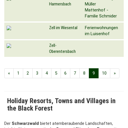
Harmersbach
Müller
Mattenhof -
Familie Schmider
Zell im Wiesental
Ferienwohnungen
im Luisenhof
Zell-
Oberentersbach
«
1
2
3
4
5
6
7
8
9
10
»
Holiday Resorts, Towns and Villages in
the Black Forest
Der
Schwarzwald
bietet atemberaubende Landschaften,