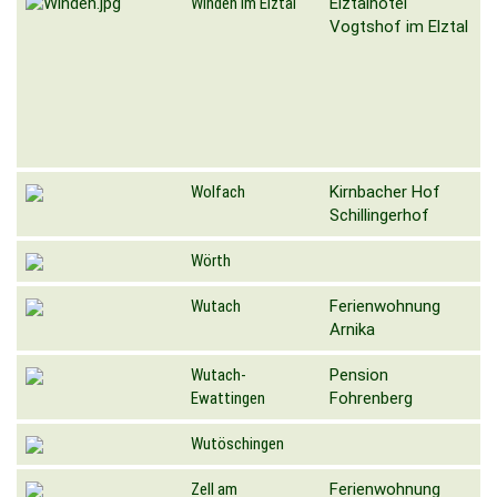
Winden im Elztal
Elztalhotel
Vogtshof im Elztal
Wolfach
Kirnbacher Hof
Schillingerhof
Wörth
Wutach
Ferienwohnung
Arnika
Wutach-
Pension
Ewattingen
Fohrenberg
Wutöschingen
Zell am
Ferienwohnung