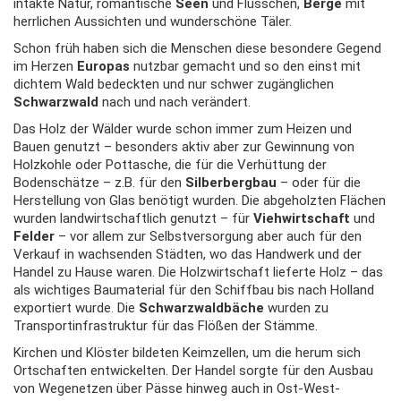
intakte Natur, romantische
Seen
und Flüsschen,
Berge
mit
herrlichen Aussichten und wunderschöne Täler.
Schon früh haben sich die Menschen diese besondere Gegend
im Herzen
Europas
nutzbar gemacht und so den einst mit
dichtem Wald bedeckten und nur schwer zugänglichen
Schwarzwald
nach und nach verändert.
Das Holz der Wälder wurde schon immer zum Heizen und
Bauen genutzt – besonders aktiv aber zur Gewinnung von
Holzkohle oder Pottasche, die für die Verhüttung der
Bodenschätze – z.B. für den
Silberbergbau
– oder für die
Herstellung von Glas benötigt wurden. Die abgeholzten Flächen
wurden landwirtschaftlich genutzt – für
Viehwirtschaft
und
Felder
– vor allem zur Selbstversorgung aber auch für den
Verkauf in wachsenden Städten, wo das Handwerk und der
Handel zu Hause waren. Die Holzwirtschaft lieferte Holz – das
als wichtiges Baumaterial für den Schiffbau bis nach Holland
exportiert wurde. Die
Schwarzwaldbäche
wurden zu
Transportinfrastruktur für das Flößen der Stämme.
Kirchen und Klöster bildeten Keimzellen, um die herum sich
Ortschaften entwickelten. Der Handel sorgte für den Ausbau
von Wegenetzen über Pässe hinweg auch in Ost-West-